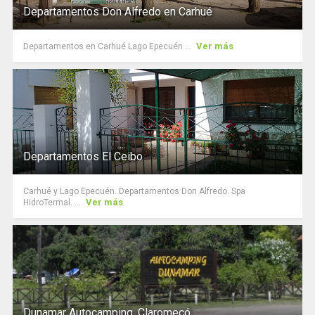
Departamentos Don Alfredo en Carhué
Ver más
Departamentos en Carhué Lago Epecuén ...
Departamentos El Ceibo
Carhué y Lago Epecuén. Departamentos Don Alfredo. Spa
Ver más
HidroTermal. ...
Dunamar Autocamping. Claromecó.