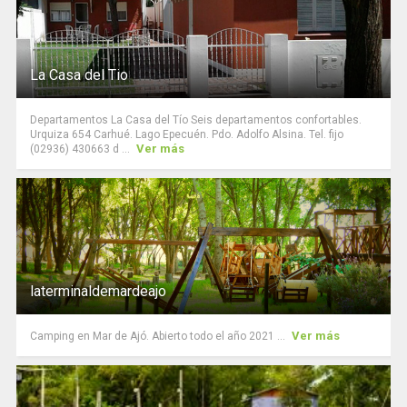
La Casa del Tio
Departamentos La Casa del Tío Seis departamentos confortables.
Urquiza 654 Carhué. Lago Epecuén. Pdo. Adolfo Alsina. Tel. fijo
Ver más
(02936) 430663 d ...
laterminaldemardeajo
Ver más
Camping en Mar de Ajó. Abierto todo el año 2021 ...