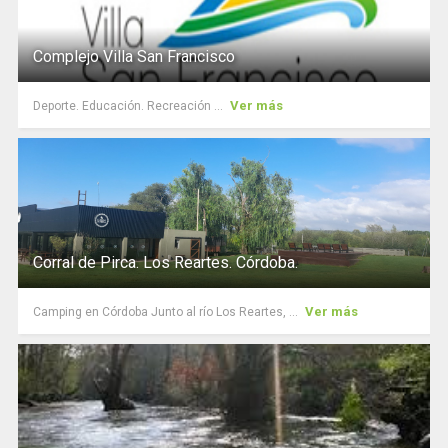
Complejo Villa San Francisco
Ver más
Deporte. Educación. Recreación ...
Corral de Pirca. Los Reartes. Córdoba.
Ver más
Camping en Córdoba Junto al río Los Reartes, ...