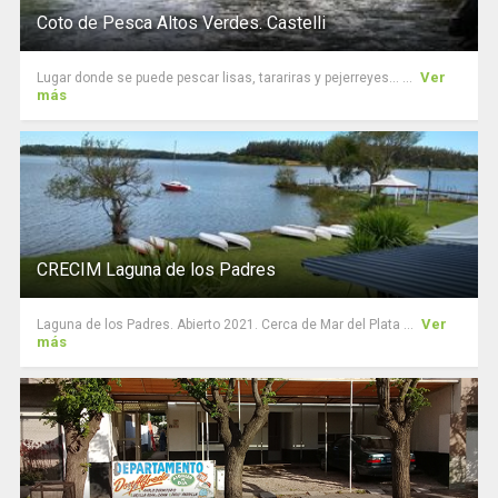
Coto de Pesca Altos Verdes. Castelli
Ver
Lugar donde se puede pescar lisas, tarariras y pejerreyes... ...
más
CRECIM Laguna de los Padres
Ver
Laguna de los Padres. Abierto 2021. Cerca de Mar del Plata ...
más