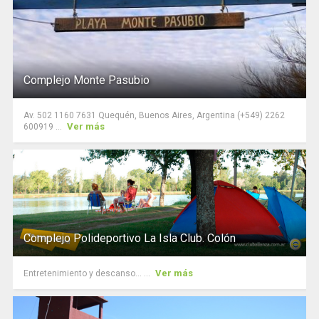
Complejo Monte Pasubio
Av. 502 1160 7631 Quequén, Buenos Aires, Argentina (+549) 2262
Ver más
600919 ...
Complejo Polideportivo La Isla Club. Colón
Ver más
Entretenimiento y descanso... ...