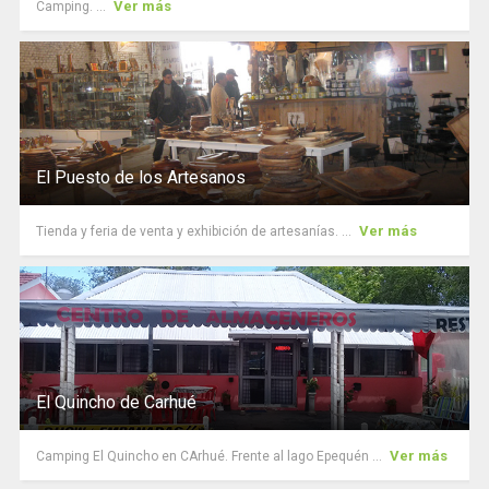
Ver más
Camping. ...
El Puesto de los Artesanos
Ver más
Tienda y feria de venta y exhibición de artesanías. ...
El Quincho de Carhué
Ver más
Camping El Quincho en CArhué. Frente al lago Epequén ...