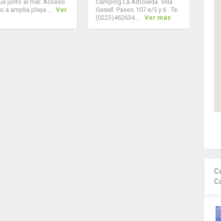
e junto al mar. Acceso
Camping La Arboleda. Villa
o a amplia playa ...
Ver
Gesell. Paseo 107 e/5 y 6 . Te.
(0223)462634 ...
Ver más
C
C