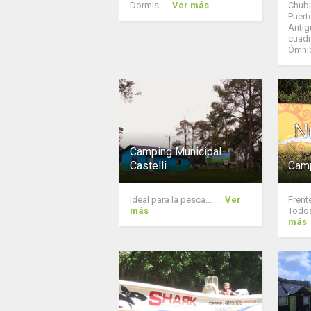
Dormis ...
Ver más
Chubu
Puert
Antig
cuadr
Ómnib
Camping Municipal.
Castelli
Camp
Ideal para la pesca... ...
Ver
Frent
más
Todos
más