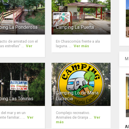
ing La Ponderosa
Camping La Puerta
acto de amistad con el
En Chascomús frente a ala
las estrellas" ...
Ver
laguna. ...
Ver más
M
Camping Lo de María
ing Las Toninas
Lucrecia
 del mar y en un
Complejo recreativo.
te familiar... ...
Ver
Animales de Granja ...
Ver
más
Al