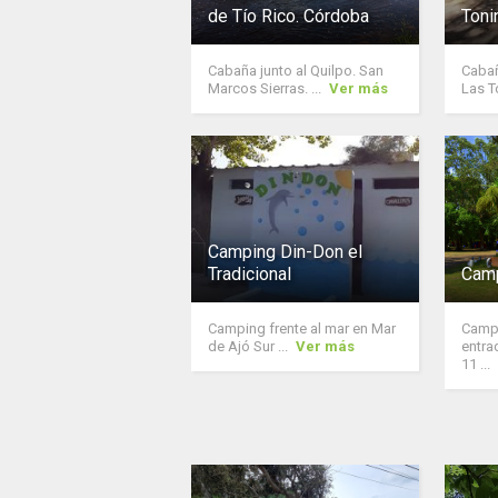
de Tío Rico. Córdoba
Toni
Cabaña junto al Quilpo. San
Cabañ
Marcos Sierras. ...
Ver más
Las To
Camping Din-Don el
Tradicional
Camp
Camping frente al mar en Mar
Campi
de Ajó Sur ...
Ver más
entra
11 ...