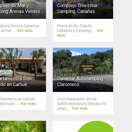
lejo de Mar y
Complejo Ernestina.
ing Arenas Verdes
Camping. Cabañas
alows Dormis Camping
Pesca en Rio Salado.
 al mar ...
Ver más
Cabañas y Camping ...
Ver
más
rtamentos Don
Dunamar Autocamping.
edo en Carhué
Claromecó.
tamentos en Carhué
Un bosque junto al mar.
Epecuén ...
Ver más
Salida exclusiva y directa a la
playa ...
Ver más