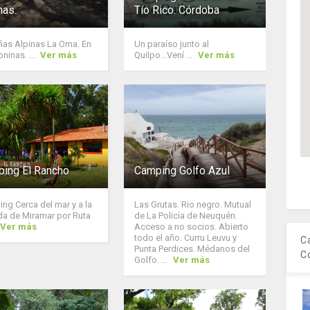
nas.
Tío Rico. Córdoba
as Alpinas La Oma. En
Un paraíso junto al
ninas. ...
Ver más
Quilpo...Vení ...
Ver más
ing El Rancho
Camping Golfo Azul
ng Cerca del mar y a la
Las Grutas. Rio negro. Mutual
da de Miramar por Ruta
de La Policía de Neuquén.
Ver más
Acceso a no socios. Abierto
todo el año. Curru Leuvu y
C
Punta Perdices. Médanos del
C
Golfo. ...
Ver más