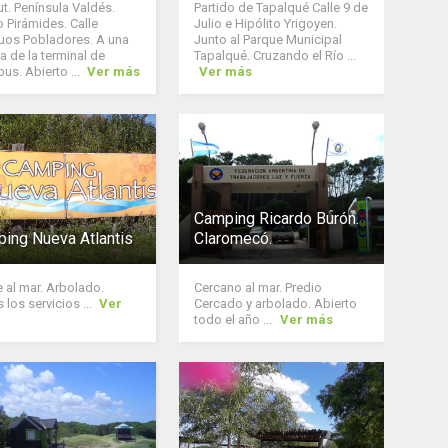
t. Península Valdés.
Partido de Tapalqué Calle 9 de
o Pirámides. Calle
Julio e Hipólito Yrigoyen.
uos Pobladores. A una
Junto al Parque Municipal
a de la terminal de
Tapalqué. Cruzando el Río ...
us. Abierto ...
Ver más
Ver más
Camping Ricardo Burón.
ing Nueva Atlantis
Claromecó.
e al mar. Arbolado.
Cercano al mar. Predio
 los servicios ...
Ver
Cercado y arbolado. Abierto
todo el año ...
Ver más