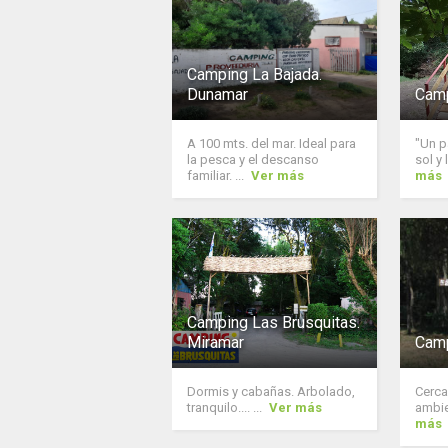
Camping La Bajada.
Dunamar
Camp
A 100 mts. del mar. Ideal para
"Un p
la pesca y el descanso
sol y 
familiar. ...
Ver más
más
Camping Las Brusquitas.
Miramar
Camp
Dormis y cabañas. Arbolado,
Cerca
tranquilo.... ...
Ver más
ambien
más