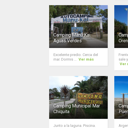
Camping Manu Kai.
Camp
Aguas Verdes
Ore
Excelente predio. Cerca del
Frent
mar. Dormis ...
Ver más
sale y
Ver
Camping Municipal Mar
Camp
Chiquita
Puer
Junto a la laguna. Piscina.
Argen