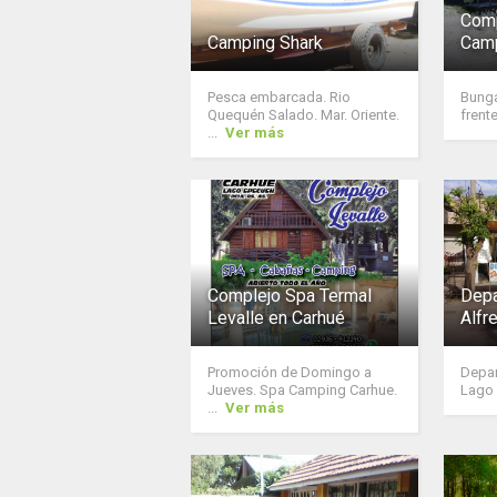
Comp
Camping Shark
Camp
Pesca embarcada. Rio
Bung
Quequén Salado. Mar. Oriente.
frente
...
Ver más
Complejo Spa Termal
Depa
Levalle en Carhué
Alfr
Promoción de Domingo a
Depar
Jueves. Spa Camping Carhue.
Lago 
...
Ver más