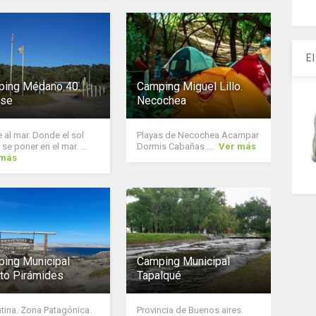
E
ing Médano 40.
Camping Miguel Lillo.
nse
Necochea
e al mar. Donde el sol
Playas de Necochea Acampar
 se poner en el mar. ...
Dormis Cabañas ...
Ver más
 más
ing Municipal
Camping Municipal
to Pirámides
Tapalqué
tina. Zona Patagónica.
Provincia de Buenos aires.