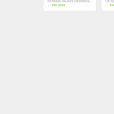
Rodeado de pura naturaleza...
Un lug
...
Ver más
...
Ve