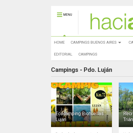
MENU
HOME
CAMPINGS BUENOS AIRES
C
EDITORIAL
CAMPINGS
Campings -
Pdo. Luján
Ecocamping Biohuellas.
Recr
Lujan
Trián