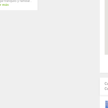
ar tranquilo y familiar...
r más
C
C