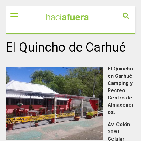
El Quincho de Carhué
El Quincho
en Carhué.
Camping y
Recreo.
Centro de
Almacener
os.
Av. Colón
2080.
Celular