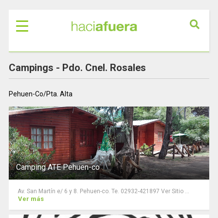
Campings -
Pdo. Cnel. Rosales
Pehuen-Co/Pta. Alta
Camping ATE Pehuen-co
Av. San Martín e/ 6 y 8. Pehuen-co. Te. 02932-421897 Ver Sitio ...
Ver más