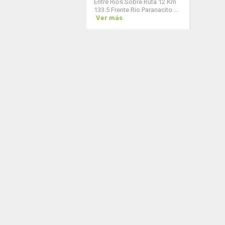
Entre Ríos Sobre Ruta 12 Km
133.5 Frente Rio Paranacito ...
Ver más