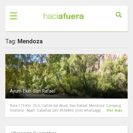
Tag:
Mendoza
Ayum Elun-San Rafael
Ruta 173 Km. 20,5, Cañón del Atuel, San Rafael, Mendoza. Camping.
Ver más
Hostería . Apart. Cabañas 260 4538866 (solo whatsapp) ...