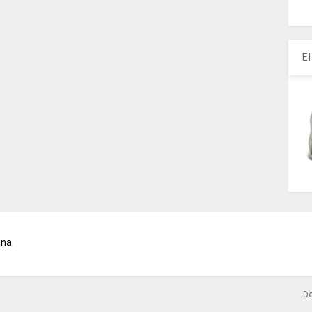
E
ina
Do