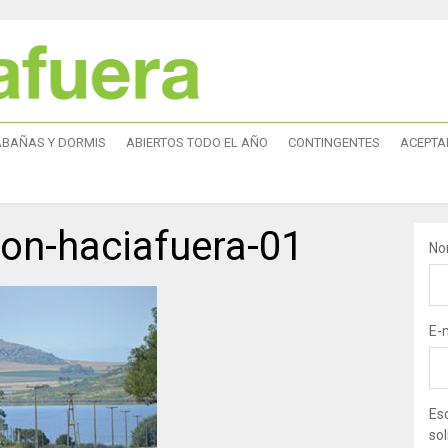
ABAÑAS Y DORMIS
ABIERTOS TODO EL AÑO
CONTINGENTES
ACEPTA
lon-haciafuera-01
No
E-
Esc
sol