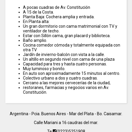
A pocas cuadras de Av. Constitución
A 15 de la Costa.
Planta Baja: Cochera amplia y entrada.
En Planta alta:
Un gran dormitorio con cama matrimonial con TV y
ventilador de techo.
Estar con Sillón cama, gran placard y biblioteca.
Baño amplio.
Cocina comedor cómoda y totalmente equipada con
otra TV
Jardín de invierno-balcón con vista a la calle.
Un altillo en segundo nivel con cama de una plaza
Capacidad para tres y hasta cuatro personas.
Muy luminoso y bonito.
En auto son aproximadamente 15 minutos al centro.
Colectivo urbano a dos y cuatro cuadras.
Cercano a las mejores cervecerías de la ciudad,
restoranes, farmacias y negocios varios en Av.
Constitución.
Argentina - Pcia. Buenos Aires - Mar del Plata - Bo. Caisamar.
Calle Mariani a 16 caudras del mar.
Te
(0223)5251908