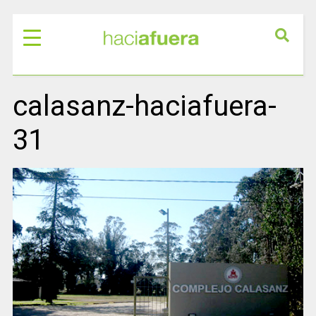
calasanz-haciafuera-
31