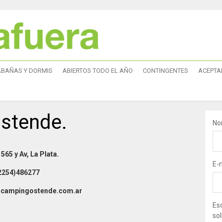
ABAÑAS Y DORMIS
ABIERTOS TODO EL AÑO
CONTINGENTES
ACEPTA
stende.
No
565 y Av, La Plata.
E-
2254)486277
@campingostende.com.ar
Esc
sol