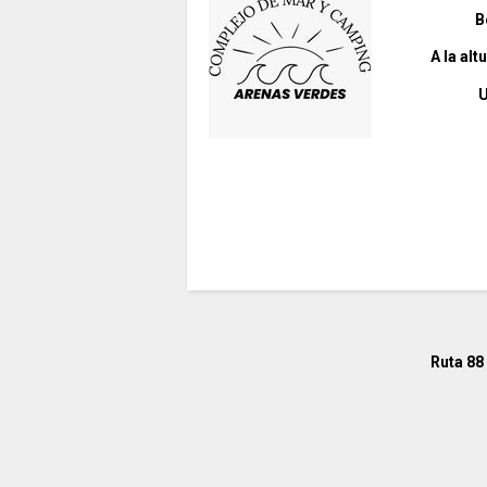
B
A la alt
U
Ruta 88